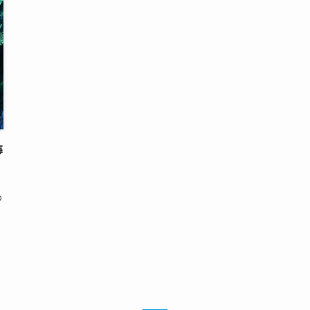
海
の
ッ