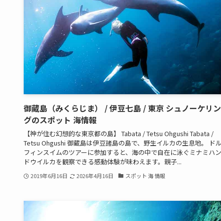
御蔵島（みくらじま） / 伊豆七島 / 東京 シュノーケリン
グのスポット 海情報
【神が住む幻想的な東京都の島】 Tabata / Tetsu Ohgushi Tabata /
Tetsu Ohgushi 御蔵島は伊豆諸島の島で、野生イルカの生息地。 ド
フィンスイムのツアーに参加すると、海の中で自在に泳ぐミナミハ
ドウイルカを観察できる感動体験が味わえます。親子...
2019年6月16日
2026年4月16日
スポット 海 情報