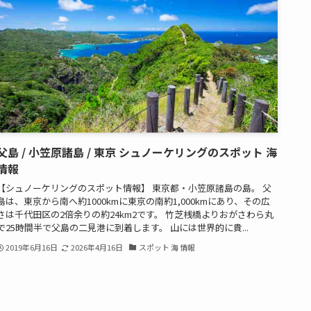
父島 / 小笠原諸島 / 東京 シュノーケリングのスポット 海
情報
【シュノーケリングのスポット情報】 東京都・小笠原諸島の島。 父
島は、東京から南へ約1000kmに東京の南約1,000kmにあり、その広
さは千代田区の2倍余りの約24km2です。 竹芝桟橋よりおがさわら丸
で25時間半で父島の二見港に到着します。 山には世界的に貴...
2019年6月16日
2026年4月16日
スポット 海 情報