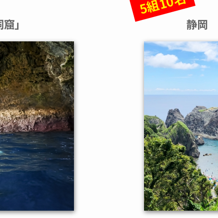
5組10名
洞窟」
静岡 