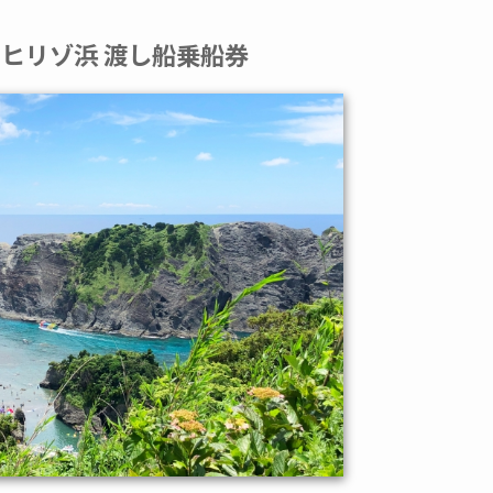
ヒリゾ浜 渡し船乗船券