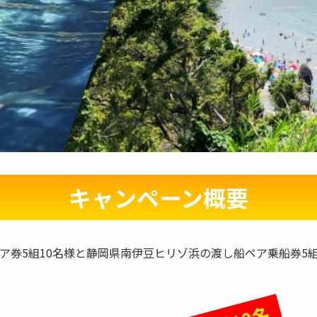
キャンペーン概要
券5組10名様と静岡県南伊豆ヒリゾ浜の渡し船ペア乗船券5組