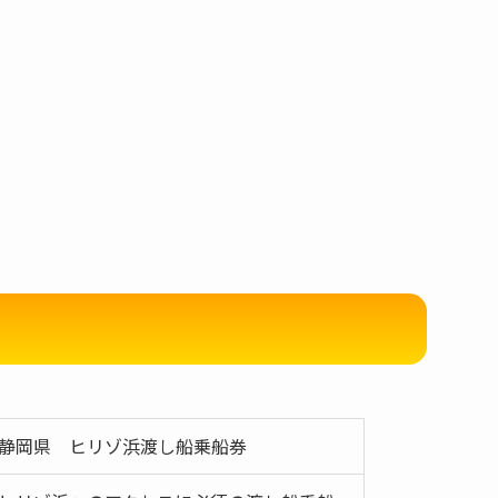
す
静岡県 ヒリゾ浜渡し船乗船券