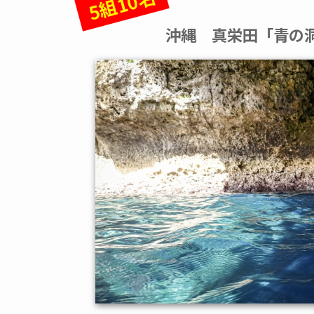
5組10名
沖縄 真栄田「青の